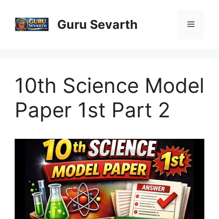
Skip
to
Guru Sevarth
Menu
content
10th Science Model
Paper 1st Part 2