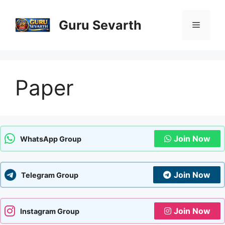
Skip
to
Guru Sevarth
Menu
content
Paper
Join Now
WhatsApp Group
Join Now
Telegram Group
Join Now
Instagram Group