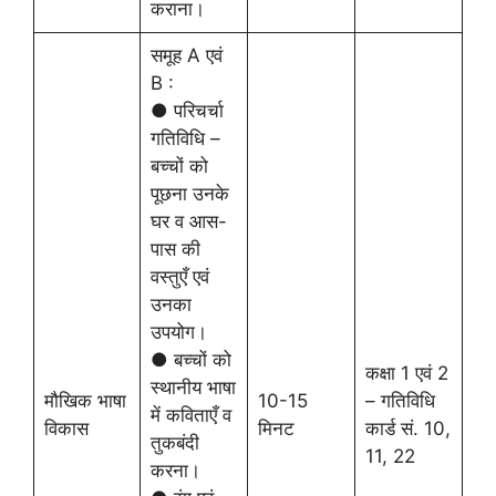
कराना।
समूह A एवं
B :
● परिचर्चा
गतिविधि –
बच्चों को
पूछना उनके
घर व आस-
पास की
वस्तुएँ एवं
उनका
उपयोग।
● बच्चों को
कक्षा 1 एवं 2
स्थानीय भाषा
मौखिक भाषा
10-15
– गतिविधि
में कविताएँ व
विकास
मिनट
कार्ड सं. 10,
तुकबंदी
11, 22
करना।