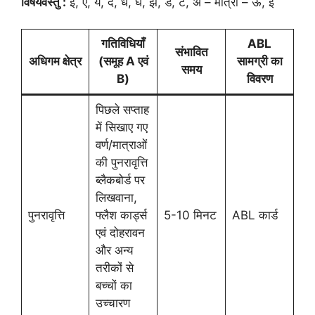
विषयवस्तु :
इ, ए, य, द, ध, घ, झ, ड, ट, अ – मात्रा – ऊ, ई
गतिविधियाँ
ABL
संभावित
अधिगम क्षेत्र
(समूह A एवं
सामग्री का
समय
B)
विवरण
पिछले सप्ताह
में सिखाए गए
वर्ण/मात्राओं
की पुनरावृत्ति
ब्लैकबोर्ड पर
लिखवाना,
पुनरावृत्ति
फ्लैश कार्ड्स
5-10 मिनट
ABL कार्ड
एवं दोहरावन
और अन्य
तरीकों से
बच्चों का
उच्चारण