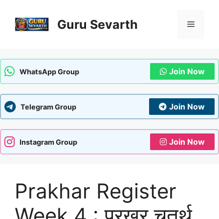
Skip
to
Guru Sevarth
Menu
content
Join Now
WhatsApp Group
Join Now
Telegram Group
Join Now
Instagram Group
Prakhar Register
Week 4 : प्रखर चतुर्थ