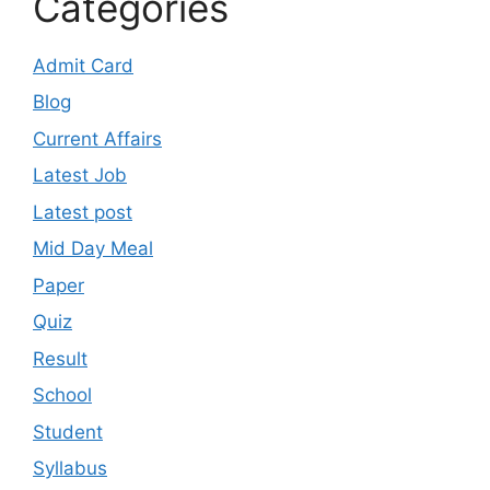
Categories
Admit Card
Blog
Current Affairs
Latest Job
Latest post
Mid Day Meal
Paper
Quiz
Result
School
Student
Syllabus