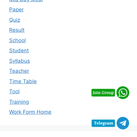
Paper
Quiz
Result
School
Student
Syllabus
Teacher
Time Table
Tool
Training
Work Form Home