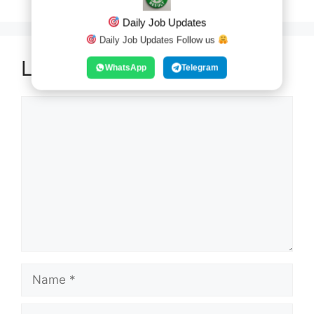
Daily Job Updates
Daily Job Updates Follow us
Leave a Comment
WhatsApp
Telegram
Comment
Name
Email