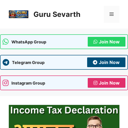
Skip
to
Guru Sevarth
Menu
content
Join Now
WhatsApp Group
Join Now
Telegram Group
Join Now
Instagram Group