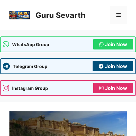
Skip
to
Guru Sevarth
Menu
content
Join Now
WhatsApp Group
Join Now
Telegram Group
Join Now
Instagram Group